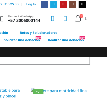
|
ra TODOS 3D
Log In
Llamar / WhatsApp
+57 3006000144
ación
Retos y Solucionadores
HOT
HOT
Solicitar una donación
Realizar una donación
HOT