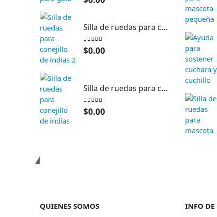
Silla de ruedas para conejillo de indias 2
0
out of 5
$
0.00
Silla de ruedas para conejillo de indias
0
out of 5
$
0.00
Contactanos
QUIENES SOMOS
INFO DE