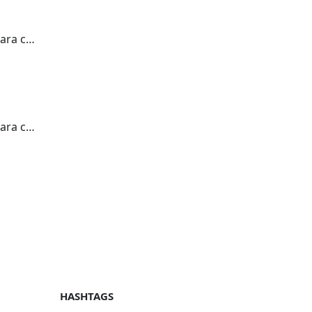
Silla de ruedas para conejillo de indias 2
Silla de ruedas para conejillo de indias
HASHTAGS