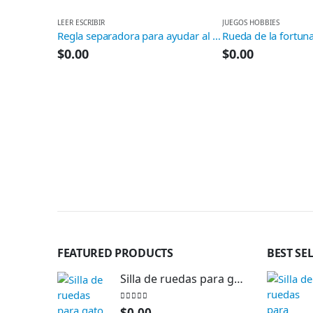
LEER ESCRIBIR
JUEGOS HOBBIES
Regla separadora para ayudar al escribir
Rueda de la fortun
$
0.00
$
0.00
FEATURED PRODUCTS
BEST SE
Silla de ruedas para gato
0
out of 5
$
0.00