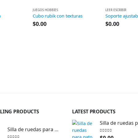
JUEGOS HOBBIES
LEER ESCRIBIR
a
Cubo rubik con texturas
$
0.00
$
0.00
LLING PRODUCTS
LATEST PRODUCTS
Silla de ruedas para mascota pequeña
0
out of 5
$
0.00