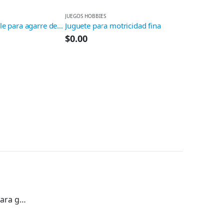
JUEGOS HOBBIES
Soporte ajustable para agarre de lápiz y pincel
Juguete para motricidad fina
$
0.00
LEER ESCRIBIR
$
0.00
Silla de ruedas para gato