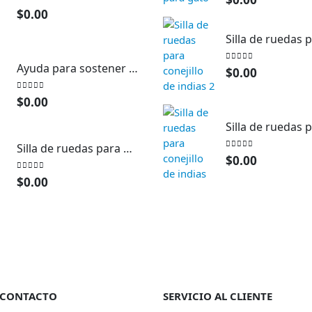
0
out of 5
$
0.00
Ayuda para sostener cuchara y cuchillo
0
out of 5
$
0.00
0
out of 5
$
0.00
Silla de ruedas para mascota
0
out of 5
$
0.00
0
out of 5
$
0.00
 CONTACTO
SERVICIO AL CLIENTE