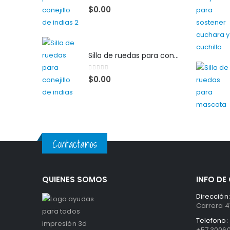
0
out of 5
$
0.00
Silla de ruedas para conejillo de indias
0
out of 5
$
0.00
Contactanos
QUIENES SOMOS
INFO D
Dirección:
Carrera 41
Telefono:
+57 3006