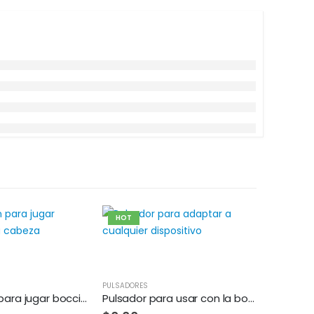
HOT
HOT
PULSADORES
Adaptación para jugar boccia con la cabeza
Pulsador para usar con la boca o la lengua