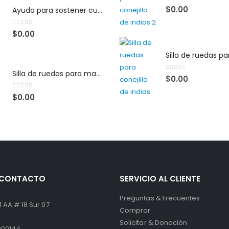
0
out of 5
$
0.00
Ayuda para sostener cuchara y cuchillo
0
out of 5
$
0.00
Silla de ruedas para mascota
0
out of 5
$
0.00
0
out of 5
$
0.00
E CONTACTO
SERVICIO AL CLIENTE
Preguntas & Frecuentes
 AA # 18 Sur 07
Comprar
Solicitar & Donación
000144