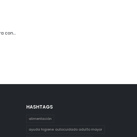
Silla de ruedas para conejillo de indias
HASHTAGS
alimentación
ayuda higiene autocuidado adulto mayor