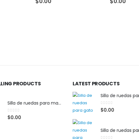
$
0.00
$
0.00
LLING PRODUCTS
LATEST PRODUCTS
Silla de ruedas p
Silla de ruedas para mascota pequeña
0
out of 5
$
0.00
0
out of 5
$
0.00