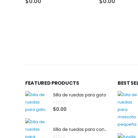
$
0.00
$
0.00
FEATURED PRODUCTS
BEST SE
Silla de ruedas para gato
0
out of 5
$
0.00
Silla de ruedas para conejillo de indias 2